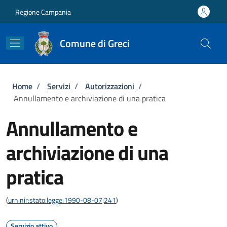
Salta al contenuto principale
Skip to footer content
Regione Campania
Comune di Greci
Briciole di pane
Home
/
Servizi
/
Autorizzazioni
/
Annullamento e archiviazione di una pratica
Annullamento e
archiviazione di una
pratica
(
urn:nir:stato:legge:1990-08-07;241
)
Servizio attivo