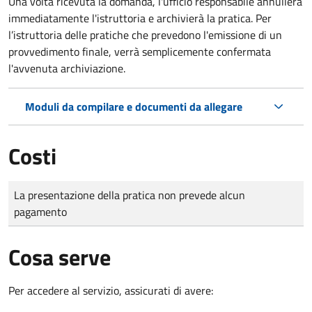
Una volta ricevuta la domanda, l'ufficio responsabile annullerà
immediatamente l'istruttoria e archivierà la pratica. Per
l’istruttoria delle pratiche che prevedono l'emissione di un
provvedimento finale, verrà semplicemente confermata
l'avvenuta archiviazione.
Moduli da compilare e documenti da allegare
Costi
Tipo di pagamento
Importo
La presentazione della pratica non prevede alcun
pagamento
Cosa serve
Per accedere al servizio, assicurati di avere: