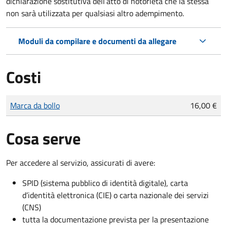
dichiarazione sostitutiva dell’atto di notorietà che la stessa
non sarà utilizzata per qualsiasi altro adempimento.
Moduli da compilare e documenti da allegare
Costi
Tipo di pagamento
Importo
Marca da bollo
16,00 €
Cosa serve
Per accedere al servizio, assicurati di avere:
SPID (sistema pubblico di identità digitale), carta
d’identità elettronica (CIE) o carta nazionale dei servizi
(CNS)
tutta la documentazione prevista per la presentazione