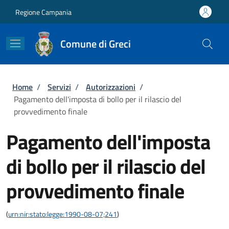
Salta al contenuto principale
Skip to footer content
Regione Campania
Comune di Greci
Briciole di pane
Home
/
Servizi
/
Autorizzazioni
/
Pagamento dell'imposta di bollo per il rilascio del
provvedimento finale
Pagamento dell'imposta
di bollo per il rilascio del
provvedimento finale
(
urn:nir:stato:legge:1990-08-07;241
)