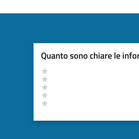
Quanto sono chiare le info
Valutazione
Valuta 5 stelle su 5
Valuta 4 stelle su 5
Valuta 3 stelle su 5
Valuta 2 stelle su 5
Valuta 1 stelle su 5