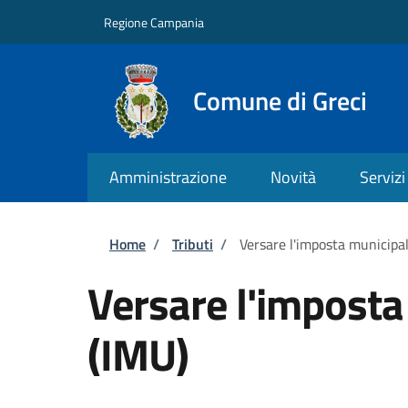
Salta al contenuto principale
Skip to footer content
Regione Campania
Comune di Greci
Amministrazione
Novità
Servizi
Briciole di pane
Home
/
Tributi
/
Versare l'imposta municipal
Versare l'imposta
(IMU)