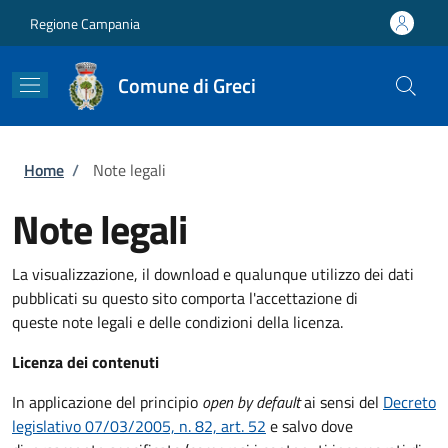
Salta al contenuto principale
Skip to footer content
Regione Campania
Comune di Greci
Briciole di pane
Home
/
Note legali
Note legali
La visualizzazione, il download e qualunque utilizzo dei dati
pubblicati su questo sito comporta l'accettazione di
queste note legali e delle condizioni della licenza.
Licenza dei contenuti
In applicazione del principio
open by default
ai sensi del
Decreto
legislativo 07/03/2005, n. 82, art. 52
e salvo dove