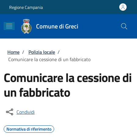
Salta al contenuto principale
Skip to footer content
Regione Campania
Comune di Greci
Briciole di pane
Home
/
Polizia locale
/
Comunicare la cessione di un fabbricato
Comunicare la cessione di
un fabbricato
Condividi
Normativa di riferimento