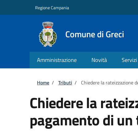
Salta al contenuto principale
Skip to footer content
Regione Campania
Comune di Greci
Amministrazione
Novità
Servizi
Briciole di pane
Home
/
Tributi
/
Chiedere la rateizzazione d
Chiedere la rateiz
pagamento di un 