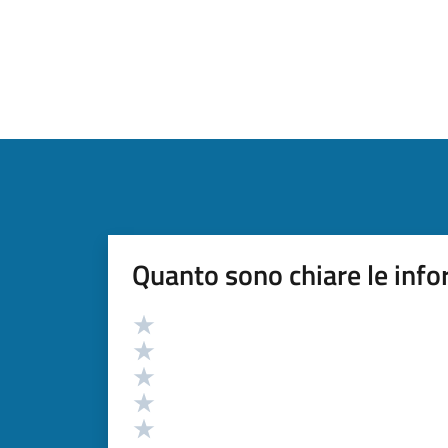
Quanto sono chiare le info
Valutazione
Valuta 5 stelle su 5
Valuta 4 stelle su 5
Valuta 3 stelle su 5
Valuta 2 stelle su 5
Valuta 1 stelle su 5