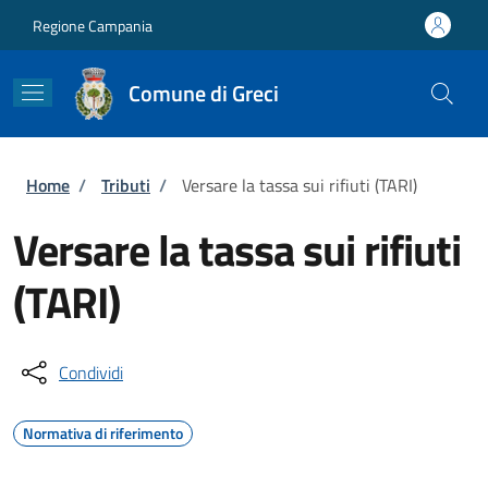
Salta al contenuto principale
Skip to footer content
Regione Campania
Comune di Greci
Briciole di pane
Home
/
Tributi
/
Versare la tassa sui rifiuti (TARI)
Versare la tassa sui rifiuti
(TARI)
Condividi
Normativa di riferimento