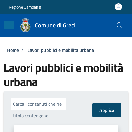
Salta al contenuto principale
Skip to footer content
Regione Campania
Comune di Greci
Briciole di pane
Home
/
Lavori pubblici e mobilità urbana
Lavori pubblici e mobilità
urbana
Cerca i contenuti che nel
titolo contengono: