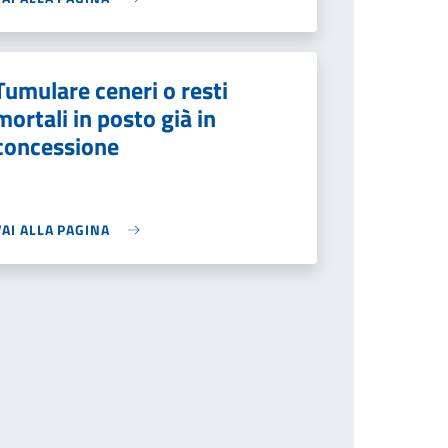
Tumulare ceneri o resti
mortali in posto già in
concessione
VAI ALLA PAGINA