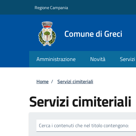
Salta al contenuto principale
Skip to footer content
Regione Campania
Comune di Greci
Amministrazione
Novità
Servizi
Briciole di pane
Home
/
Servizi cimiteriali
Servizi cimiteriali
Cerca i contenuti che nel titolo contengono: