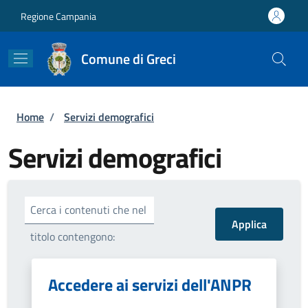
Salta al contenuto principale
Skip to footer content
Regione Campania
Comune di Greci
Briciole di pane
Home
/
Servizi demografici
Servizi demografici
Cerca i contenuti che nel
titolo contengono:
Accedere ai servizi dell'ANPR