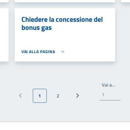
Chiedere la concessione del
bonus gas
VAI ALLA PAGINA
Scrivi 
Vai a…
1
2
Pagina precedente
Pagina attuale
Pagina
Pagina successiva