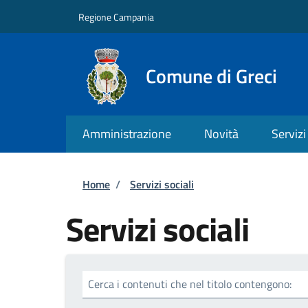
Salta al contenuto principale
Skip to footer content
Regione Campania
Comune di Greci
Amministrazione
Novità
Servizi
Briciole di pane
Home
/
Servizi sociali
Servizi sociali
Cerca i contenuti che nel titolo contengono: