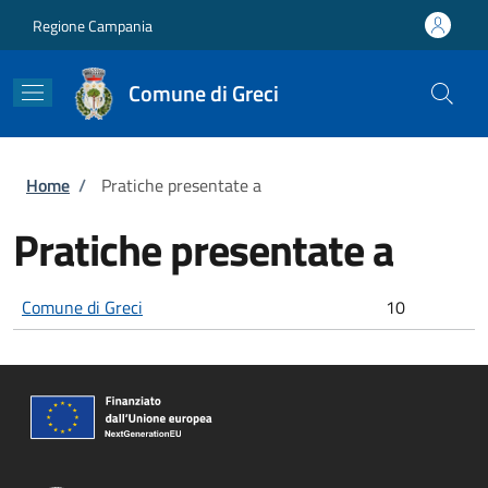
Salta al contenuto principale
Skip to footer content
Regione Campania
Comune di Greci
Briciole di pane
Home
/
Pratiche presentate a
Pratiche presentate a
Comune di Greci
10