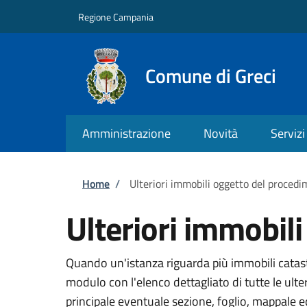
Salta al contenuto principale
Skip to footer content
Regione Campania
Comune di Greci
Amministrazione
Novità
Servizi
Briciole di pane
Home
/
Ulteriori immobili oggetto del proced
Ulteriori immobil
Quando un'istanza riguarda più immobili catasta
modulo con l'elenco dettagliato di tutte le ult
principale eventuale sezione, foglio, mappale 