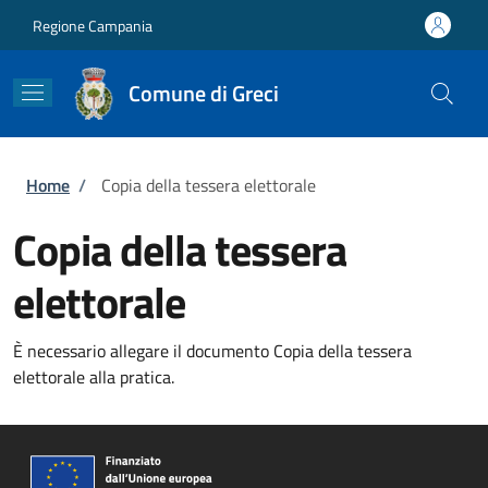
Salta al contenuto principale
Skip to footer content
Regione Campania
Comune di Greci
Briciole di pane
Home
/
Copia della tessera elettorale
Copia della tessera
elettorale
È necessario allegare il documento Copia della tessera
elettorale alla pratica.