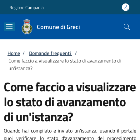
Salta al contenuto principale
Skip to footer content
Regione Campania
Comune di Greci
Briciole di pane
Home
/
Domande frequenti
/
Come faccio a visualizzare lo stato di avanzamento di
un'istanza?
Come faccio a visualizzare
lo stato di avanzamento
di un'istanza?
Quando hai compilato e inviato un'istanza, usando il portale
puoi verificare lo stato d'avanzamento del procedimento