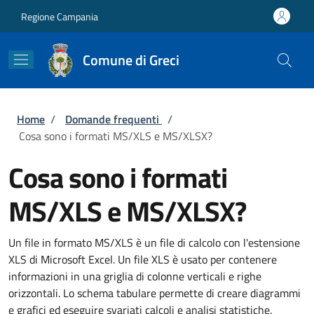
Salta al contenuto principale
Skip to footer content
Regione Campania
Comune di Greci
Briciole di pane
Home
/
Domande frequenti
/
Cosa sono i formati MS/XLS e MS/XLSX?
Cosa sono i formati
MS/XLS e MS/XLSX?
Un file in formato MS/XLS è un file di calcolo con l'estensione
XLS di Microsoft Excel. Un file XLS è usato per contenere
informazioni in una griglia di colonne verticali e righe
orizzontali. Lo schema tabulare permette di creare diagrammi
e grafici ed eseguire svariati calcoli e analisi statistiche.