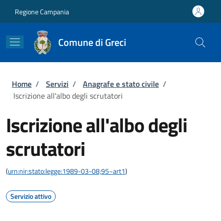
Salta al contenuto principale
Skip to footer content
Regione Campania
Comune di Greci
Briciole di pane
Home
/
Servizi
/
Anagrafe e stato civile
/
Iscrizione all'albo degli scrutatori
Iscrizione all'albo degli
scrutatori
(
urn:nir:stato:legge:1989-03-08;95~art1
)
Servizio attivo