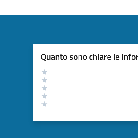
Quanto sono chiare le info
Valutazione
Valuta 5 stelle su 5
Valuta 4 stelle su 5
Valuta 3 stelle su 5
Valuta 2 stelle su 5
Valuta 1 stelle su 5