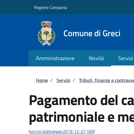
Salta al contenuto principale
Skip to footer content
Regione Campania
Comune di Greci
Amministrazione
Novità
Servizi
Briciole di pane
Home
/
Servizi
/
Tributi, finanze e contravv
Pagamento del ca
patrimoniale e me
(
urn:nir:stato:legge:2019-12-27;160
)