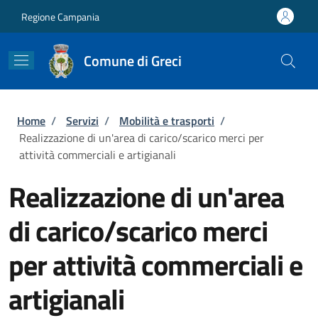
Salta al contenuto principale
Skip to footer content
Regione Campania
Comune di Greci
Briciole di pane
Home
/
Servizi
/
Mobilità e trasporti
/
Realizzazione di un'area di carico/scarico merci per
attività commerciali e artigianali
Realizzazione di un'area
di carico/scarico merci
per attività commerciali e
artigianali