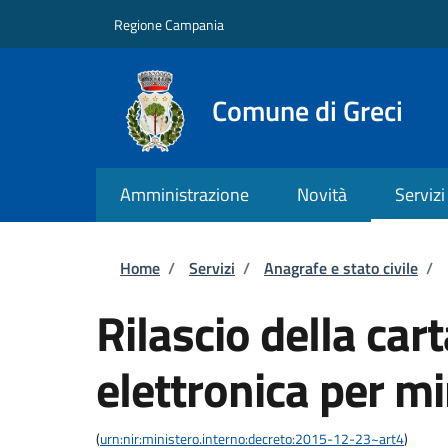
Salta al contenuto principale
Skip to footer content
Regione Campania
Comune di Greci
Amministrazione
Novità
Servizi
Briciole di pane
Home
/
Servizi
/
Anagrafe e stato civile
/
Rilascio della cart
elettronica per m
(
urn:nir:ministero.interno:decreto:2015-12-23~art4
)