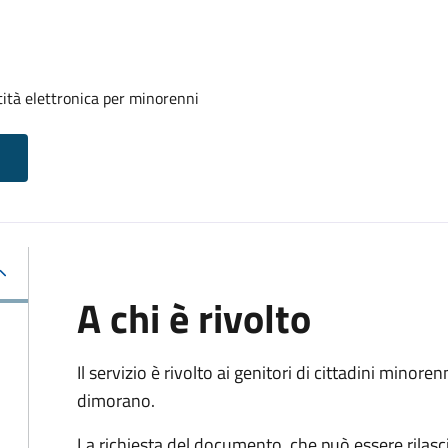
tità elettronica per minorenni
A chi è rivolto
Il servizio è rivolto ai genitori di cittadini mino
dimorano.
La richiesta del documento, che può essere rilasci