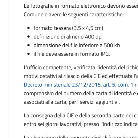
Le fotografie in formato elettronico devono esser
Comune e avere le seguenti caratteristiche
:
formato tessera (3,5 x 4,5 cm)
definizione di almeno 400 dpi
dimensione del file inferiore a 500 kb
il file deve essere in formato JPG.
L'ufficio competente, verificata l'identità del rich
motivi ostativi al rilascio della CIE ed effettuata 
Decreto ministeriale 23/12/2015, art. 5, com. 1
ri
comprensivo del numero della carta di identità e 
associati alla carta, per i servizi aggiuntivi.
La consegna della CIE e della seconda parte dei c
entro sei giorni lavorativi, presso l'indirizzo indic
La rilevazione delle impronte digitali è prevista s