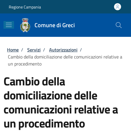
Salta al contenuto principale
Skip to footer content
Regione Campania
Comune di Greci
Briciole di pane
Home
/
Servizi
/
Autorizzazioni
/
Cambio della domiciliazione delle comunicazioni relative a
un procedimento
Cambio della
domiciliazione delle
comunicazioni relative a
un procedimento