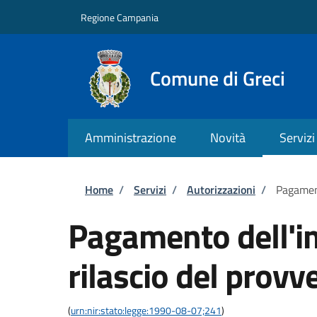
Salta al contenuto principale
Skip to footer content
Regione Campania
Comune di Greci
Amministrazione
Novità
Servizi
Briciole di pane
Home
/
Servizi
/
Autorizzazioni
/
Pagament
Pagamento dell'im
rilascio del provv
(
urn:nir:stato:legge:1990-08-07;241
)