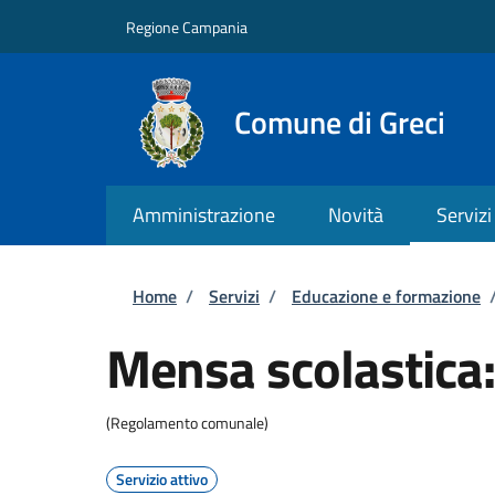
Salta al contenuto principale
Skip to footer content
Regione Campania
Comune di Greci
Amministrazione
Novità
Servizi
Briciole di pane
Home
/
Servizi
/
Educazione e formazione
Mensa scolastica: 
(Regolamento comunale)
Servizio attivo