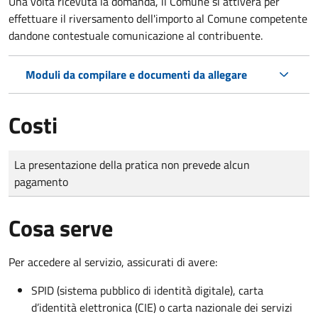
Una volta ricevuta la domanda, il Comune si attiverà per
effettuare il riversamento dell'importo al Comune competente
dandone contestuale comunicazione al contribuente.
Moduli da compilare e documenti da allegare
Costi
Tipo di pagamento
Importo
La presentazione della pratica non prevede alcun
pagamento
Cosa serve
Per accedere al servizio, assicurati di avere:
SPID (sistema pubblico di identità digitale), carta
d’identità elettronica (CIE) o carta nazionale dei servizi