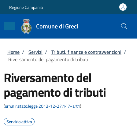
Salta al contenuto principale
Skip to footer content
Regione Campania
Comune di Greci
Briciole di pane
Home
/
Servizi
/
Tributi, finanze e contravvenzioni
/
Riversamento del pagamento di tributi
Riversamento del
pagamento di tributi
(
urn:nir:stato:legge:2013-12-27;147~art1
)
Servizio attivo