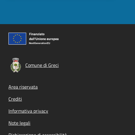
Comune di Greci
Footer menu
Area riservata
Crediti
Informativa privacy
Note legali
Dichiarazione di accessibilità