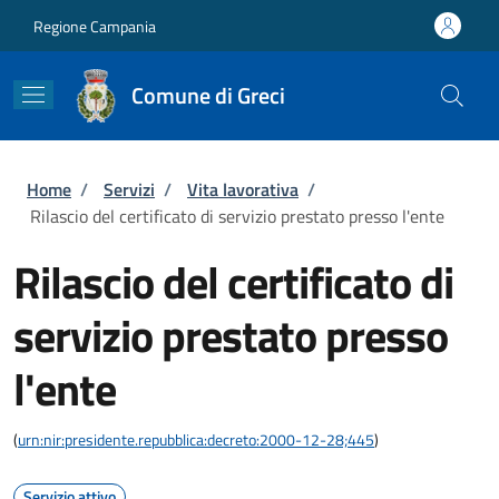
Salta al contenuto principale
Skip to footer content
Regione Campania
Comune di Greci
Briciole di pane
Home
/
Servizi
/
Vita lavorativa
/
Rilascio del certificato di servizio prestato presso l'ente
Rilascio del certificato di
servizio prestato presso
l'ente
(
urn:nir:presidente.repubblica:decreto:2000-12-28;445
)
Servizio attivo