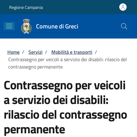
Salta al contenuto principale
Skip to footer content
Regione Campania
Comune di Greci
Briciole di pane
Home
/
Servizi
/
Mobilità e trasporti
/
Contrassegno per veicoli a servizio dei disabili: rilascio del
contrassegno permanente
Contrassegno per veicoli
a servizio dei disabili:
rilascio del contrassegno
permanente