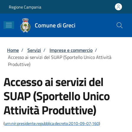
Salta al contenuto principale
Skip to footer content
Regione Campania
Comune di Greci
Briciole di pane
Home
/
Servizi
/
Imprese e commercio
/
Accesso ai servizi del SUAP (Sportello Unico Attività
Produttive)
Accesso ai servizi del
SUAP (Sportello Unico
Attività Produttive)
(
urn:nir:presidente.repubblica:decreto:2010-09-07;160
)