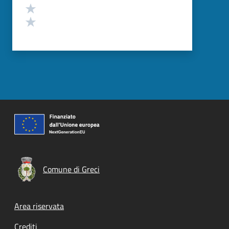
Valuta 2 stelle su 5
Valuta 1 stelle su 5
Comune di Greci
Footer menu
Area riservata
Crediti