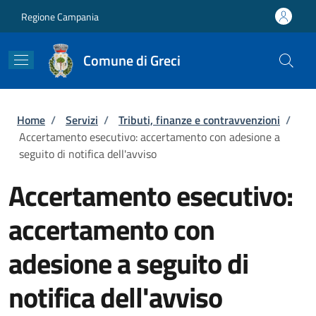
Salta al contenuto principale
Skip to footer content
Regione Campania
Comune di Greci
Briciole di pane
Home
/
Servizi
/
Tributi, finanze e contravvenzioni
/
Accertamento esecutivo: accertamento con adesione a
seguito di notifica dell'avviso
Accertamento esecutivo:
accertamento con
adesione a seguito di
notifica dell'avviso