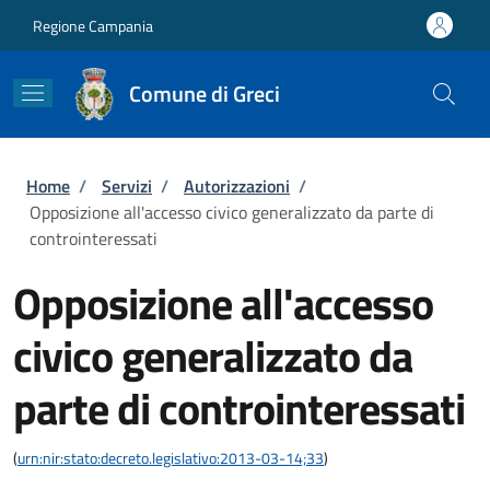
Salta al contenuto principale
Skip to footer content
Regione Campania
Comune di Greci
Briciole di pane
Home
/
Servizi
/
Autorizzazioni
/
Opposizione all'accesso civico generalizzato da parte di
controinteressati
Opposizione all'accesso
civico generalizzato da
parte di controinteressati
(
urn:nir:stato:decreto.legislativo:2013-03-14;33
)