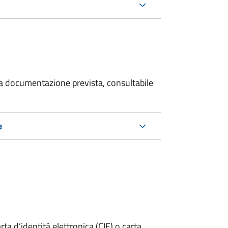
 la documentazione prevista, consultabile
e
rta d’identità elettronica (CIE) o carta