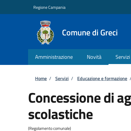
Salta al contenuto principale
Skip to footer content
Regione Campania
Comune di Greci
Amministrazione
Novità
Servizi
Briciole di pane
Home
/
Servizi
/
Educazione e formazione
Concessione di ag
scolastiche
(Regolamento comunale)