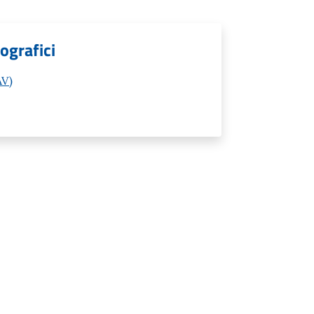
ografici
AV)