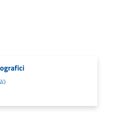
ografici
AV)