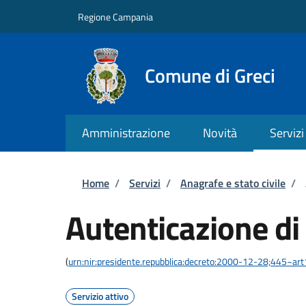
Salta al contenuto principale
Skip to footer content
Regione Campania
Comune di Greci
Amministrazione
Novità
Servizi
Briciole di pane
Home
/
Servizi
/
Anagrafe e stato civile
/
Autenticazione di
(
urn:nir:presidente.repubblica:decreto:2000-12-28;445~ar
Servizio attivo