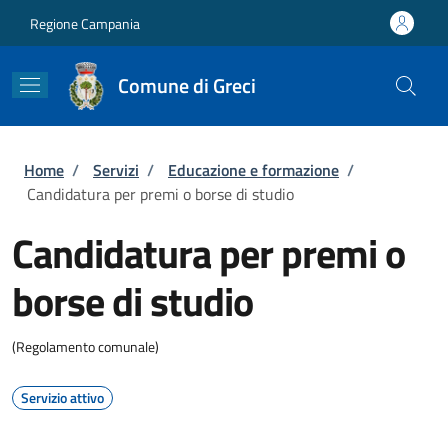
Salta al contenuto principale
Skip to footer content
Regione Campania
Comune di Greci
Briciole di pane
Home
/
Servizi
/
Educazione e formazione
/
Candidatura per premi o borse di studio
Candidatura per premi o
borse di studio
(Regolamento comunale)
Servizio attivo