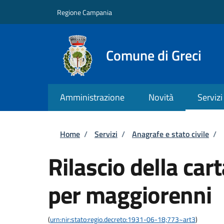
Salta al contenuto principale
Skip to footer content
Regione Campania
Comune di Greci
Amministrazione
Novità
Servizi
Briciole di pane
Home
/
Servizi
/
Anagrafe e stato civile
/
Rilascio della car
per maggiorenni
(
urn:nir:stato:regio.decreto:1931-06-18;773~art3
)