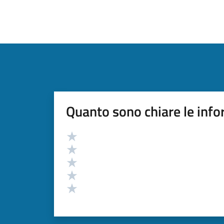
Quanto sono chiare le info
Valutazione
Valuta 5 stelle su 5
Valuta 4 stelle su 5
Valuta 3 stelle su 5
Valuta 2 stelle su 5
Valuta 1 stelle su 5