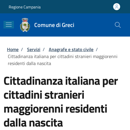
Salta al contenuto principale
Skip to footer content
Regione Campania
Comune di Greci
Briciole di pane
Home
/
Servizi
/
Anagrafe e stato civile
/
Cittadinanza italiana per cittadini stranieri maggiorenni
residenti dalla nascita
Cittadinanza italiana per
cittadini stranieri
maggiorenni residenti
dalla nascita