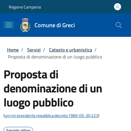
Salta al contenuto principale
Skip to footer content
Regione Campania
Comune di Greci
Briciole di pane
Home
/
Servizi
/
Catasto e urbanistica
/
Proposta di denominazione di un luogo pubblico
Proposta di
denominazione di un
luogo pubblico
(
urn:nir:presidente.repubblica:decreto:1989-05-30;223
)
Servizio attivo