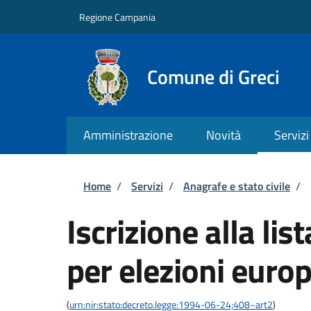
Salta al contenuto principale
Skip to footer content
Regione Campania
Comune di Greci
Amministrazione
Novità
Servizi
Briciole di pane
Home
/
Servizi
/
Anagrafe e stato civile
/
Iscrizione alla lis
per elezioni euro
(
urn:nir:stato:decreto.legge:1994-06-24;408~art2
)