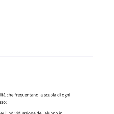
lità che frequentano la scuola di ogni
sso:
er l’individuazione dell’alunno in