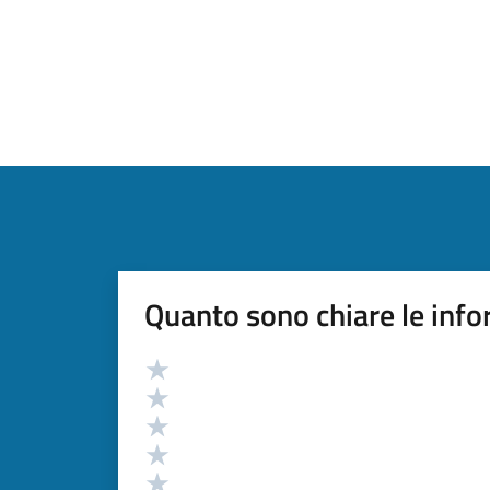
Quanto sono chiare le info
Valutazione
Valuta 5 stelle su 5
Valuta 4 stelle su 5
Valuta 3 stelle su 5
Valuta 2 stelle su 5
Valuta 1 stelle su 5