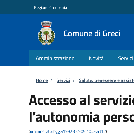
Salta al contenuto principale
Skip to footer content
Regione Campania
Comune di Greci
Amministrazione
Novità
Servizi
Briciole di pane
Home
/
Servizi
/
Salute, benessere e assis
Accesso al servizi
l’autonomia pers
(
urn:nir:stato:legge:1992-02-05;104~art12
)