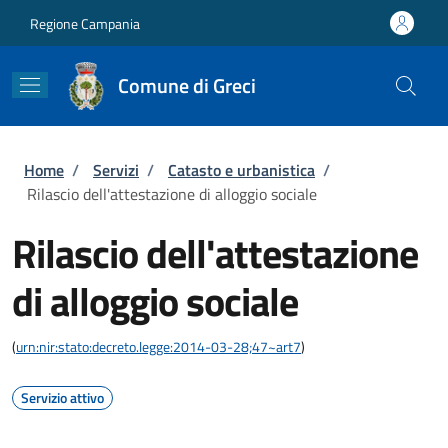
Salta al contenuto principale
Skip to footer content
Regione Campania
Comune di Greci
Briciole di pane
Home
/
Servizi
/
Catasto e urbanistica
/
Rilascio dell'attestazione di alloggio sociale
Rilascio dell'attestazione
di alloggio sociale
(
urn:nir:stato:decreto.legge:2014-03-28;47~art7
)
Servizio attivo