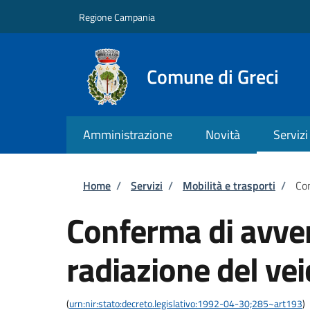
Salta al contenuto principale
Skip to footer content
Regione Campania
Comune di Greci
Amministrazione
Novità
Servizi
Briciole di pane
Home
/
Servizi
/
Mobilità e trasporti
/
Con
Conferma di avve
radiazione del vei
(
urn:nir:stato:decreto.legislativo:1992-04-30;285~art193
)