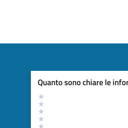
Quanto sono chiare le info
Valutazione
Valuta 5 stelle su 5
Valuta 4 stelle su 5
Valuta 3 stelle su 5
Valuta 2 stelle su 5
Valuta 1 stelle su 5