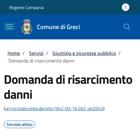
Salta al contenuto principale
Skip to footer content
Regione Campania
Comune di Greci
Briciole di pane
Home
/
Servizi
/
Giustizia e sicurezza pubblica
/
Domanda di risarcimento danni
Domanda di risarcimento
danni
(
urn:nir:stato:regio.decreto:1942-03-16;262~art2043
)
Servizio attivo