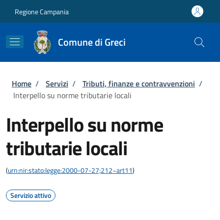
Salta al contenuto principale
Skip to footer content
Regione Campania
Comune di Greci
Briciole di pane
Home
/
Servizi
/
Tributi, finanze e contravvenzioni
/
Interpello su norme tributarie locali
Interpello su norme
tributarie locali
(
urn:nir:stato:legge:2000-07-27;212~art11
)
Servizio attivo