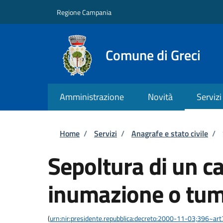
Salta al contenuto principale
Skip to footer content
Regione Campania
Comune di Greci
Amministrazione
Novità
Servizi
Briciole di pane
Home
/
Servizi
/
Anagrafe e stato civile
/
Sepoltura di un c
inumazione o tum
(
urn:nir:presidente.repubblica:decreto:2000-11-03;396~ar