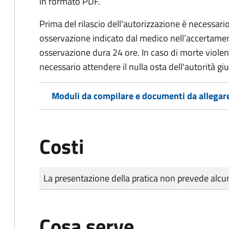
in formato PDF.
Prima del rilascio dell'autorizzazione è necessario
osservazione indicato dal medico nell’accertament
osservazione dura 24 ore. In caso di morte viole
necessario attendere il nulla osta dell'autorità giu
Moduli da compilare e documenti da allegar
Costi
Tipo di pagamento
Importo
La presentazione della pratica non prevede al
Cosa serve