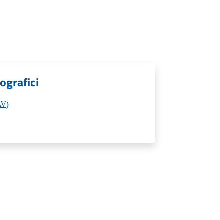
ografici
AV)