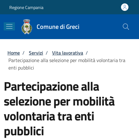
Salta al contenuto principale
Skip to footer content
Regione Campania
Comune di Greci
Briciole di pane
Home
/
Servizi
/
Vita lavorativa
/
Partecipazione alla selezione per mobilità volontaria tra
enti pubblici
Partecipazione alla
selezione per mobilità
volontaria tra enti
pubblici