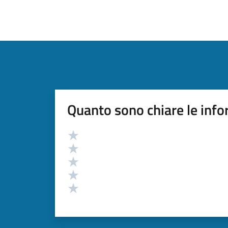
Quanto sono chiare le info
Valutazione
Valuta 5 stelle su 5
Valuta 4 stelle su 5
Valuta 3 stelle su 5
Valuta 2 stelle su 5
Valuta 1 stelle su 5