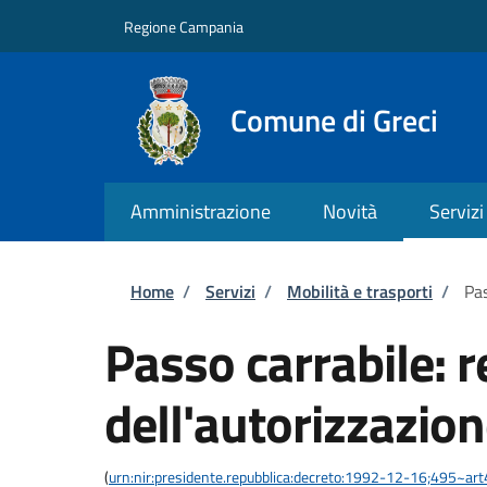
Salta al contenuto principale
Skip to footer content
Regione Campania
Comune di Greci
Amministrazione
Novità
Servizi
Briciole di pane
Home
/
Servizi
/
Mobilità e trasporti
/
Pas
Passo carrabile: 
dell'autorizzazio
(
urn:nir:presidente.repubblica:decreto:1992-12-16;495~ar