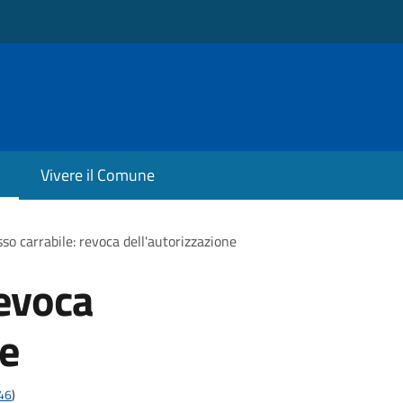
Vivere il Comune
so carrabile: revoca dell'autorizzazione
revoca
ne
t46
)