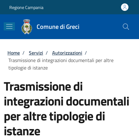
Salta al contenuto principale
Skip to footer content
Regione Campania
Comune di Greci
Briciole di pane
Home
/
Servizi
/
Autorizzazioni
/
Trasmissione di integrazioni documentali per altre
tipologie di istanze
Trasmissione di
integrazioni documentali
per altre tipologie di
istanze