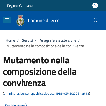
Salta al contenuto principale
Skip to footer content
Regione Campania
Comune di Greci
Briciole di pane
Home
/
Servizi
/
Anagrafe e stato civile
/
Mutamento nella composizione della convivenza
Mutamento nella
composizione della
convivenza
(
urn:nir:presidente.repubblica:decreto:1989-05-30;223~art13
)
Servizio attivo