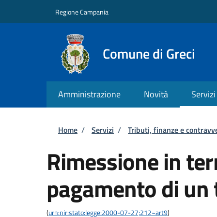
Salta al contenuto principale
Skip to footer content
Regione Campania
Comune di Greci
Amministrazione
Novità
Servizi
Briciole di pane
Home
/
Servizi
/
Tributi, finanze e contravv
Rimessione in term
pagamento di un 
(
urn:nir:stato:legge:2000-07-27;212~art9
)