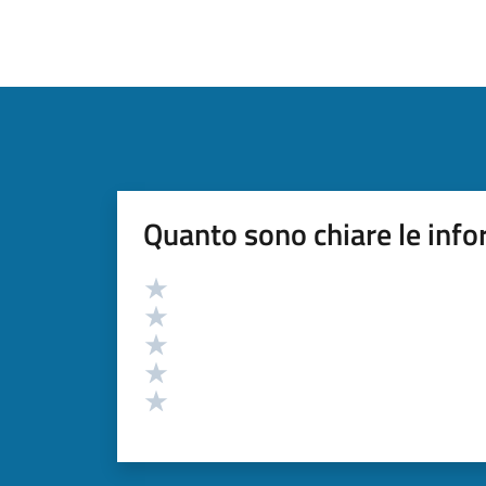
Quanto sono chiare le info
Valutazione
Valuta 5 stelle su 5
Valuta 4 stelle su 5
Valuta 3 stelle su 5
Valuta 2 stelle su 5
Valuta 1 stelle su 5