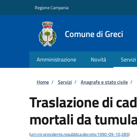
Salta al contenuto principale
Skip to footer content
Regione Campania
Comune di Greci
Amministrazione
Novità
Servizi
Briciole di pane
Home
/
Servizi
/
Anagrafe e stato civile
/
Traslazione di cad
mortali da tumula
(
urn:nir:presidente.repubblica:decreto:1990-09-10;285
)