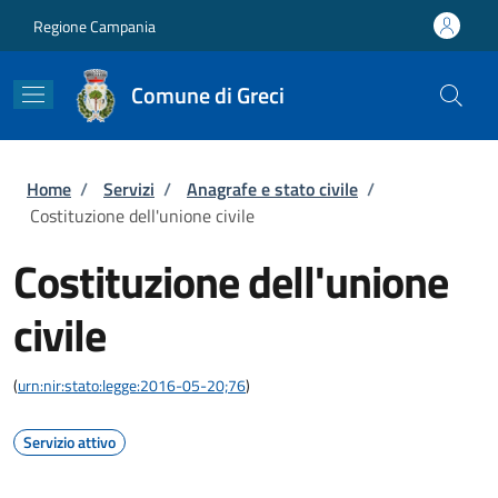
Salta al contenuto principale
Skip to footer content
Regione Campania
Comune di Greci
Briciole di pane
Home
/
Servizi
/
Anagrafe e stato civile
/
Costituzione dell'unione civile
Costituzione dell'unione
civile
(
urn:nir:stato:legge:2016-05-20;76
)
Servizio attivo