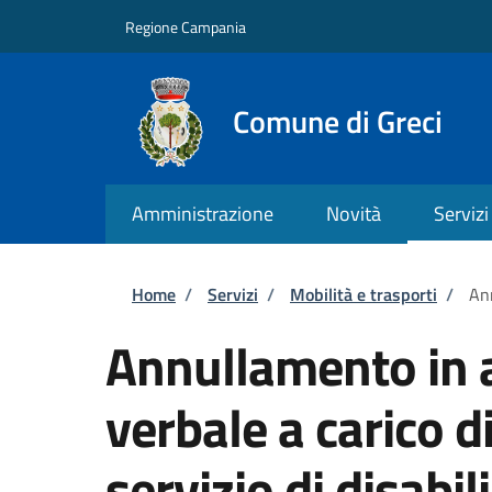
Salta al contenuto principale
Skip to footer content
Regione Campania
Comune di Greci
Amministrazione
Novità
Servizi
Briciole di pane
Home
/
Servizi
/
Mobilità e trasporti
/
Ann
Annullamento in a
verbale a carico d
servizio di disabili