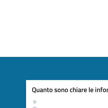
Quanto sono chiare le info
Valutazione
Valuta 5 stelle su 5
Valuta 4 stelle su 5