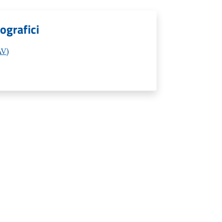
ografici
AV)